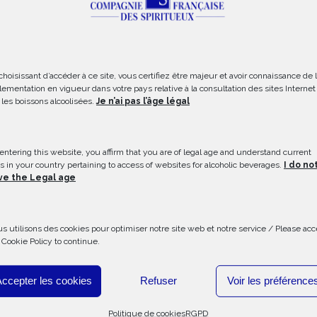
Email
Subject
choisissant d’accéder à ce site, vous certifiez être majeur et avoir connaissance de 
lementation en vigueur dans votre pays relative à la consultation des sites Internet
 les boissons alcoolisées.
Je n’ai pas l’âge légal
Message (optionnal)
entering this website, you affirm that you are of legal age and understand current
s in your country pertaining to access of websites for alcoholic beverages.
I do no
ve the Legal age
s utilisons des cookies pour optimiser notre site web et notre service / Please acc
 Cookie Policy to continue.
Accepter les cookies
Refuser
Voir les préférence
Alternative:
Politique de cookies
RGPD